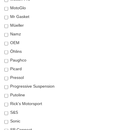
MotoGlo
Mr Gasket
Müeller
Namz
OEM
Öhlins
Paughco
Picard
Pressol
Progressive Suspension
Putoline
Rick's Motorsport
S&S
Sonic
SP Connect