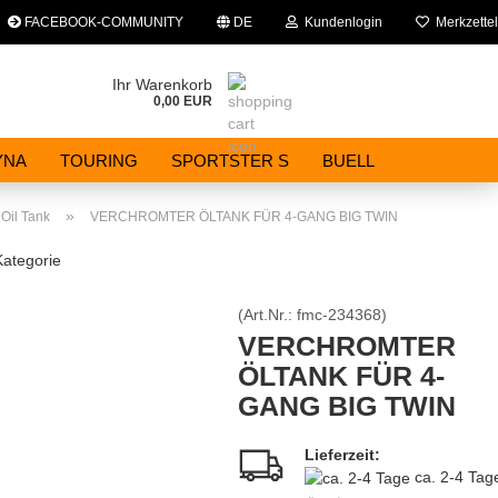
FACEBOOK-COMMUNITY
DE
Kundenlogin
Merkzettel
che auswählen
Ihr Warenkorb
0,00 EUR
E-Mail
YNA
TOURING
SPORTSTER S
BUELL
Passwort
»
Oil Tank
VERCHROMTER ÖLTANK FÜR 4-GANG BIG TWIN
Kategorie
(Art.Nr.:
fmc-234368
)
Konto erstellen
VERCHROMTER
ÖLTANK FÜR 4-
Passwort vergessen?
GANG BIG TWIN
Lieferzeit:
ca. 2-4 Ta