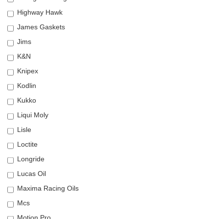
Highway Hawk
James Gaskets
Jims
K&N
Knipex
Kodlin
Kukko
Liqui Moly
Lisle
Loctite
Longride
Lucas Oil
Maxima Racing Oils
Mcs
Motion Pro