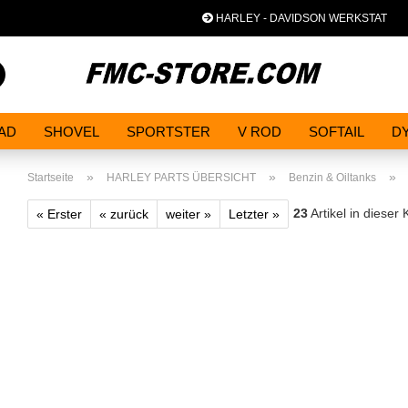
HARLEY - DAVIDSON WERKSTAT
Spra
Suche...
AD
SHOVEL
SPORTSTER
V ROD
SOFTAIL
D
»
»
»
Startseite
HARLEY PARTS ÜBERSICHT
Benzin & Oiltanks
23
Artikel in dieser 
« Erster
« zurück
weiter »
Letzter »