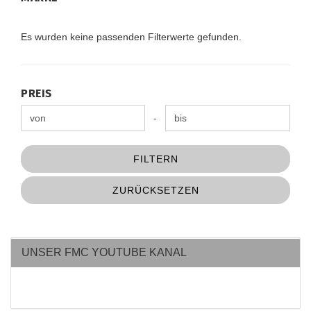
Es wurden keine passenden Filterwerte gefunden.
PREIS
PREIS
Preis bis
-
FILTERN
ZURÜCKSETZEN
UNSER FMC YOUTUBE KANAL