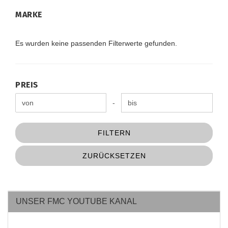
MARKE
MARKE
Es wurden keine passenden Filterwerte gefunden.
PREIS
PREIS
Preis bis
-
FILTERN
ZURÜCKSETZEN
UNSER FMC YOUTUBE KANAL