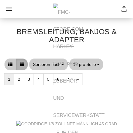
BREMSLEITUNG, BANJOS &
ADAPTER
Sortieren nach
pro Seite
Sortieren nach
12 pro Seite
1
2
3
4
5
6
7
»