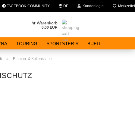
FACEBOOK-COMMUNITY
DE
Kundenlogin
Merkzettel
che auswählen
Ihr Warenkorb
0,00 EUR
E-Mail
YNA
TOURING
SPORTSTER S
BUELL
Passwort
»
eb
Riemen- & Kettenschutz
NSCHUTZ
Konto erstellen
Passwort vergessen?