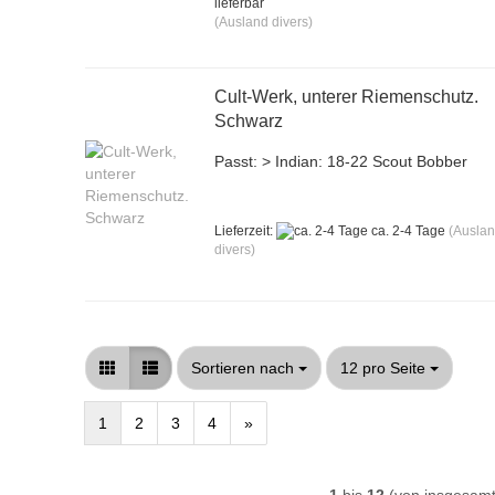
lieferbar
(Ausland divers)
Cult-Werk, unterer Riemenschutz.
Schwarz
Passt: > Indian: 18-22 Scout Bobber
Lieferzeit:
ca. 2-4 Tage
(Ausla
divers)
Sortieren nach
pro Seite
Sortieren nach
12 pro Seite
1
2
3
4
»