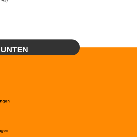
t
43
)
 UNTEN
ungen
z
ngen