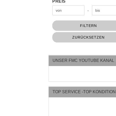
PREIS
Preis bis
-
FILTERN
ZURÜCKSETZEN
UNSER FMC YOUTUBE KANAL
TOP SERVICE -TOP KONDITIO