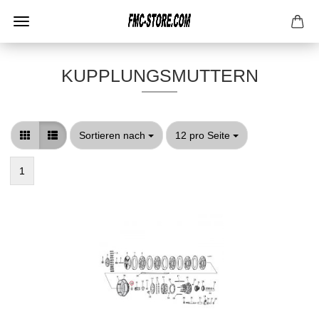
KUPPLUNGSMUTTERN
Sortieren nach
pro Seite
Sortieren nach
12 pro Seite
1