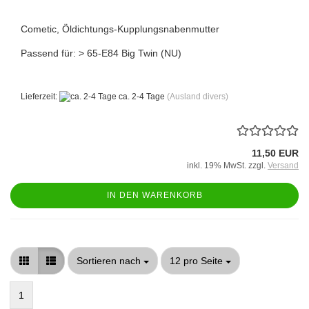
Cometic, Öldichtungs-Kupplungsnabenmutter
Passend für: > 65-E84 Big Twin (NU)
Lieferzeit:
ca. 2-4 Tage
(Ausland divers)
11,50 EUR
inkl. 19% MwSt. zzgl.
Versand
IN DEN WARENKORB
Sortieren nach
pro Seite
Sortieren nach
12 pro Seite
1