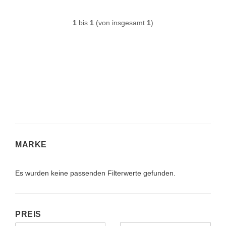
1
bis
1
(von insgesamt
1
)
MARKE
MARKE
Es wurden keine passenden Filterwerte gefunden.
PREIS
PREIS