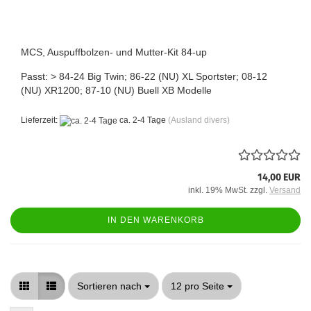
MCS, Auspuffbolzen- und Mutter-Kit 84-up
Passt: > 84-24 Big Twin; 86-22 (NU) XL Sportster; 08-12
(NU) XR1200; 87-10 (NU) Buell XB Modelle
Lieferzeit:
ca. 2-4 Tage
(Ausland divers)
14,00 EUR
inkl. 19% MwSt. zzgl.
Versand
IN DEN WARENKORB
Sortieren nach
pro Seite
Sortieren nach
12 pro Seite