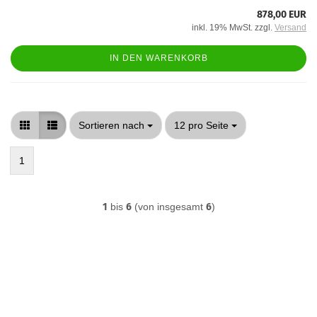
878,00 EUR
inkl. 19% MwSt. zzgl.
Versand
IN DEN WARENKORB
Sortieren nach
pro Seite
Sortieren nach
12 pro Seite
1
1
bis
6
(von insgesamt
6
)