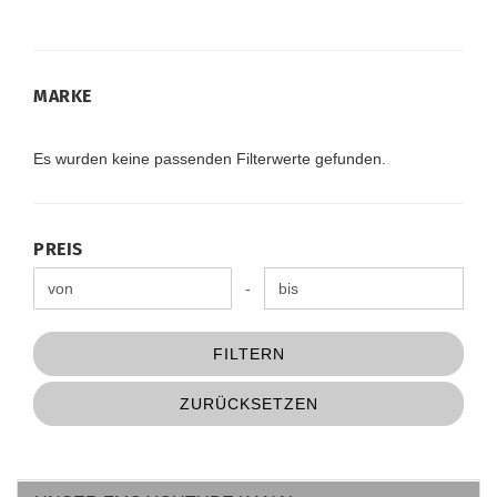
MARKE
MARKE
Es wurden keine passenden Filterwerte gefunden.
PREIS
PREIS
Preis bis
-
FILTERN
ZURÜCKSETZEN