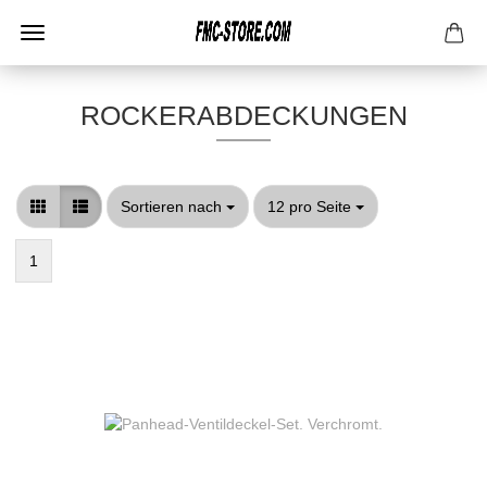
ROCKERABDECKUNGEN
Sortieren nach
pro Seite
Sortieren nach
12 pro Seite
1