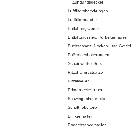
Zündungsdeckel
Luftfilterabdeckungen
Luftfilteradapter
Entlüftungsventile
Entlüftungssieb, Kurbelgehäuse
Buchsensatz, Nocken- und Getrie
Fußrastenhalterungen
Scheinwerfer-Sets
Ritzel-Umrüstsätze
Ritzelwellen
Primärdeckel innen
Schwingenlagerteile
Schalthebelteile
Blinker halter
Radachsenversteller