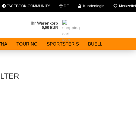
FACEBOOK-COMMUNITY
DE
Kundenlogin
Merkzettel
che auswählen
Ihr Warenkorb
0,00 EUR
E-Mail
YNA
TOURING
SPORTSTER S
BUELL
Passwort
LTER
Konto erstellen
Passwort vergessen?