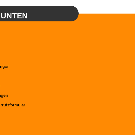
 UNTEN
ungen
z
ngen
rrufsformular