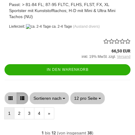
Passt: > 81-84 FL; 87-95 FLTC, FLHS, FLST; FX, XL
Sportster mit Kunststofftachos; H-D mit Mini & Ultra Mini
Tachos (NU)
Lieferzeit:
ca. 2-4 Tage
(Ausland divers)
66,50 EUR
inkl. 19% MwSt. zzgl.
Versand
IN DEN WARENKORB
Sortieren nach
pro Seite
Sortieren nach
12 pro Seite
1
2
3
4
»
1
bis
12
(von insgesamt
38
)