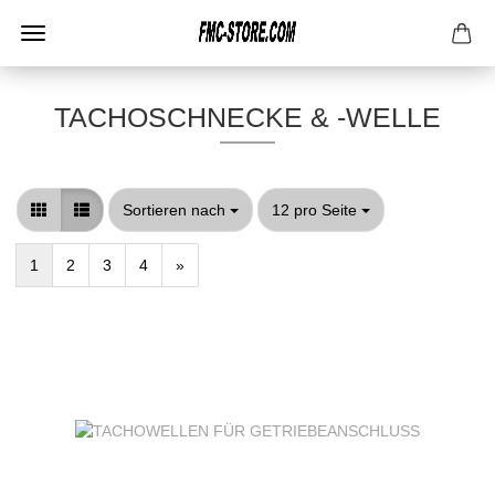
TACHOSCHNECKE & -WELLE
Sortieren nach
pro Seite
Sortieren nach
12 pro Seite
1
2
3
4
»