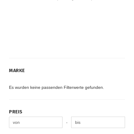
MARKE
MARKE
Es wurden keine passenden Filterwerte gefunden.
PREIS
PREIS
Preis bis
-