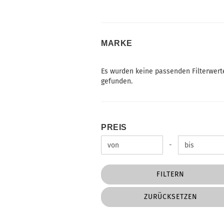
MARKE
MARKE
Es wurden keine passenden Filterwert
gefunden.
PREIS
PREIS
Preis bis
-
FILTERN
ZURÜCKSETZEN