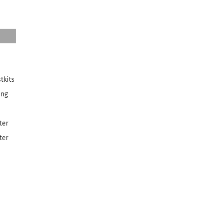
tkits
ang
ter
ter