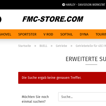
HARLEY - DAVIDSON WERKSTAT
Spra
Suche...
SHOVEL
SPORTSTER
V ROD
SOFTAIL
DYNA
TOURI
»
»
»
Startseite
BUELL
Getriebe
Getriebeteile für 45CI 
ERWEITERTE S
Die Suche ergab keine genauen Treffer.
MÖCHTEN
Möchten Sie noch
SIE
einmal suchen?
NOCH