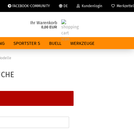
FACEBOOK-COMMUNITY
DE
Kundenlogin
Merkzettel
che auswählen
Ihr Warenkorb
0,00 EUR
E-Mail
NG
SPORTSTER S
BUELL
WERKZEUGE
Passwort
Modelle
UCHE
Konto erstellen
Passwort vergessen?