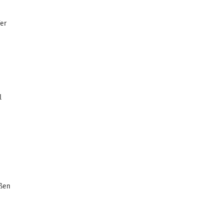
er
l
ößen