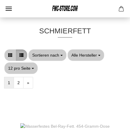
SCHMIERFETT
Sortieren nach
pro Seite
Sortieren nach
Alle Hersteller
pro Seite
12 pro Seite
1
2
»