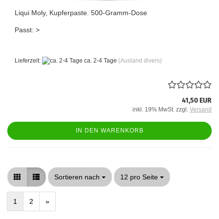
Liqui Moly, Kupferpaste. 500-Gramm-Dose
Passt: >
Lieferzeit:
ca. 2-4 Tage
(Ausland divers)
41,50 EUR
inkl. 19% MwSt. zzgl.
Versand
IN DEN WARENKORB
Sortieren nach
pro Seite
Sortieren nach
12 pro Seite
1
2
»