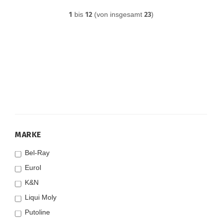
1
bis
12
(von insgesamt
23
)
MARKE
MARKE
Bel-Ray
Eurol
K&N
Liqui Moly
Putoline