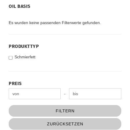
OIL
OIL BASIS
BASIS
Es wurden keine passenden Filterwerte gefunden.
PRODUKTTYP
PRODUKTTYP
Schmierfett
PREIS
PREIS
Preis bis
-
FILTERN
ZURÜCKSETZEN