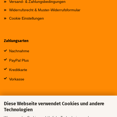
Versand- & Zahlungsbedingungen
Widerrufsrecht & Muster-Widerrufsformular
Cookie Einstellungen
Zahlungsarten
Nachnahme
PayPal Plus
Kreditkarte
Vorkasse
Kontaktdaten
Diese Webseite verwendet Cookies und andere
Technologien
Kontakt / Formular