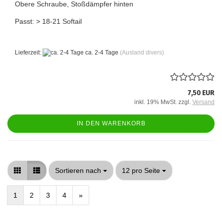
Obere Schraube, Stoßdämpfer hinten
Passt: > 18-21 Softail
Lieferzeit:
ca. 2-4 Tage
(Ausland divers)
7,50 EUR
inkl. 19% MwSt. zzgl.
Versand
IN DEN WARENKORB
Sortieren nach
pro Seite
Sortieren nach
12 pro Seite
1
2
3
4
»