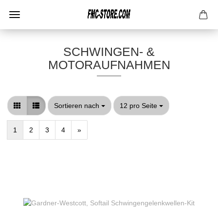
SCHWINGEN- &
MOTORAUFNAHMEN
Sortieren nach
pro Seite
Sortieren nach
12 pro Seite
1
2
3
4
»