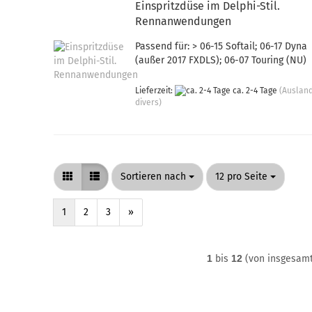
Einspritzdüse im Delphi-Stil.
Rennanwendungen
Passend für: > 06-15 Softail; 06-17 Dyna
(außer 2017 FXDLS); 06-07 Touring (NU)
Lieferzeit:
ca. 2-4 Tage
(Auslan
divers)
Sortieren nach
pro Seite
Sortieren nach
12 pro Seite
1
2
3
»
1
bis
12
(von insgesam