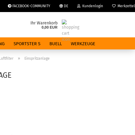
FACEBOOK-COMMUNITY
DE
Kundenlogin
Merkzettel
che auswählen
Ihr Warenkorb
0,00 EUR
E-Mail
NG
SPORTSTER S
BUELL
WERKZEUGE
Passwort
»
uftfilter
Einspritzanlage
AGE
Konto erstellen
Passwort vergessen?