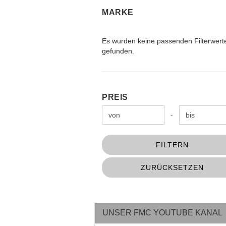
MARKE
MARKE
Es wurden keine passenden Filterwert
gefunden.
PREIS
PREIS
Preis bis
-
FILTERN
ZURÜCKSETZEN
UNSER FMC YOUTUBE KANAL