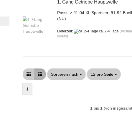
1. Gang Getriebe Hauptwelle
Passt: > 91-04 XL Sportster; 91-92 Buel
(NU)
Lieferzeit:
ca. 2-4 Tage
(Ausla
divers)
Sortieren nach
pro Seite
Sortieren nach
12 pro Seite
1
1
bis
1
(von insgesam