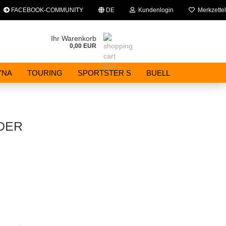
FACEBOOK-COMMUNITY
DE
Kundenlogin
Merkzettel
che auswählen
Ihr Warenkorb
0,00 EUR
E-Mail
YNA
TOURING
SPORTSTER S
BUELL
Passwort
DER
Konto erstellen
Passwort vergessen?