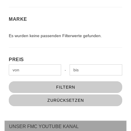
MARKE
MARKE
Es wurden keine passenden Filterwerte gefunden.
PREIS
PREIS
Preis bis
-
FILTERN
ZURÜCKSETZEN
UNSER FMC YOUTUBE KANAL