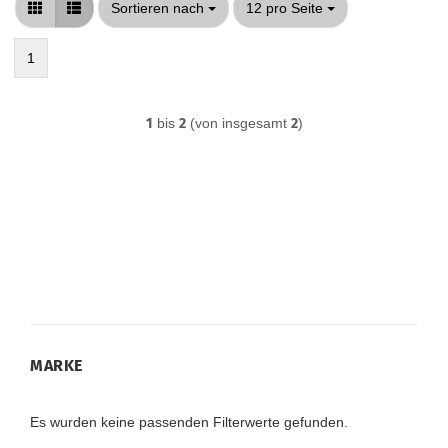
Sortieren nach
pro Seite
Sortieren nach
12 pro Seite
1
1
bis
2
(von insgesamt
2
)
MARKE
MARKE
Es wurden keine passenden Filterwerte gefunden.