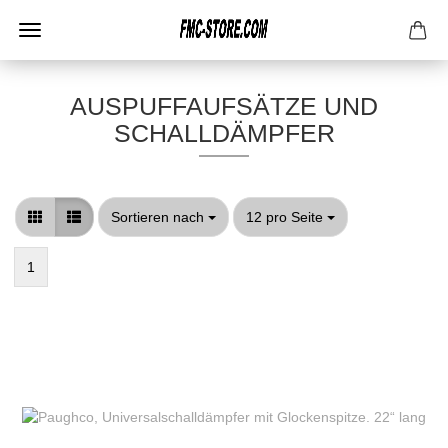
AUSPUFFAUFSÄTZE UND
SCHALLDÄMPFER
Sortieren nach
pro Seite
Sortieren nach
12 pro Seite
1