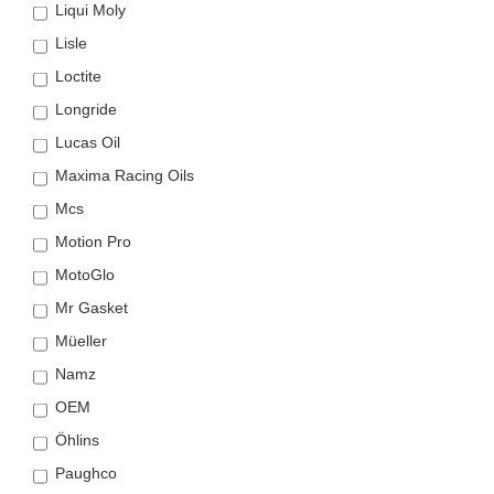
Liqui Moly
Lisle
Loctite
Longride
Lucas Oil
Maxima Racing Oils
Mcs
Motion Pro
MotoGlo
Mr Gasket
Müeller
Namz
OEM
Öhlins
Paughco