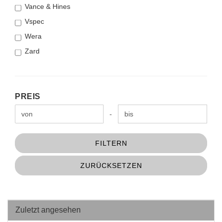
Vance & Hines
Vspec
Wera
Zard
PREIS
PREIS
Preis bis
-
FILTERN
ZURÜCKSETZEN
Zuletzt angesehen