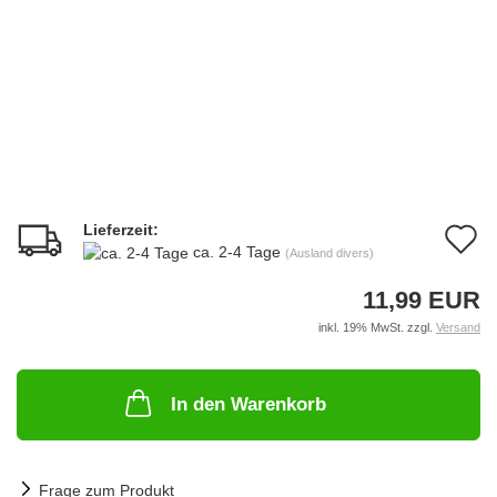
Lieferzeit:
A
ca. 2-4 Tage
(Ausland divers)
d
11,99 EUR
M
inkl. 19% MwSt. zzgl.
Versand
In den Warenkorb
Frage zum Produkt