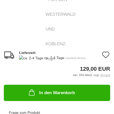
Lieferzeit:
A
ca. 2-4 Tage
(Ausland divers)
d
129,00 EUR
M
inkl. 19% MwSt. zzgl.
Versand
In den Warenkorb
Frage zum Produkt