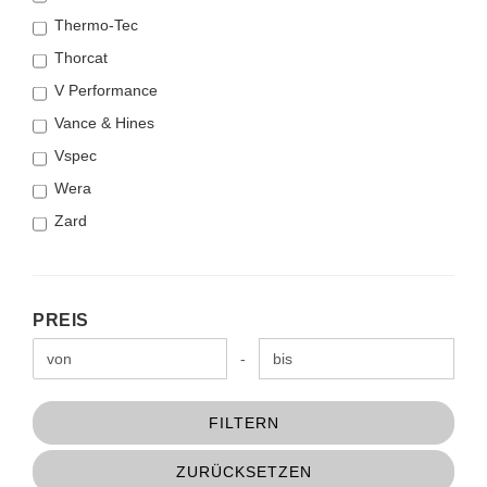
Thermo-Tec
Thorcat
V Performance
Vance & Hines
Vspec
Wera
Zard
PREIS
PREIS
Preis bis
-
FILTERN
ZURÜCKSETZEN