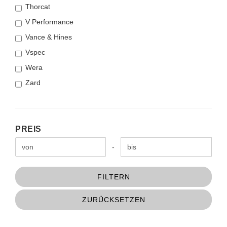
Thorcat
V Performance
Vance & Hines
Vspec
Wera
Zard
PREIS
PREIS
Preis bis
-
FILTERN
ZURÜCKSETZEN