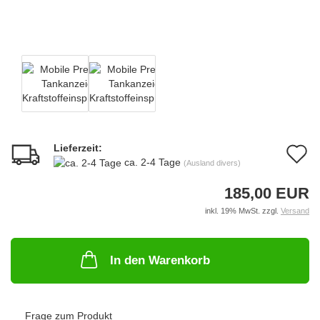
Lieferzeit:
A
ca. 2-4 Tage
(Ausland divers)
d
185,00 EUR
M
inkl. 19% MwSt. zzgl.
Versand
In den Warenkorb
Frage zum Produkt