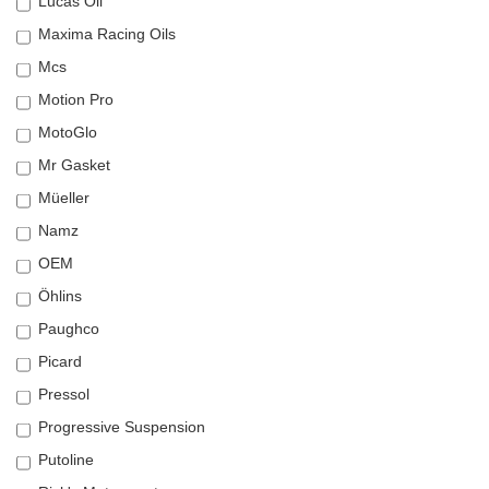
Lucas Oil
Maxima Racing Oils
Mcs
Motion Pro
MotoGlo
Mr Gasket
Müeller
Namz
OEM
Öhlins
Paughco
Picard
Pressol
Progressive Suspension
Putoline