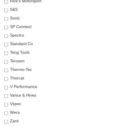
Rick's Motorsport
S&S
Sonic
SP Connect
Spectro
Standard Co
Teng Tools
Teroson
Thermo-Tec
Thorcat
V Performance
Vance & Hines
Vspec
Wera
Zard