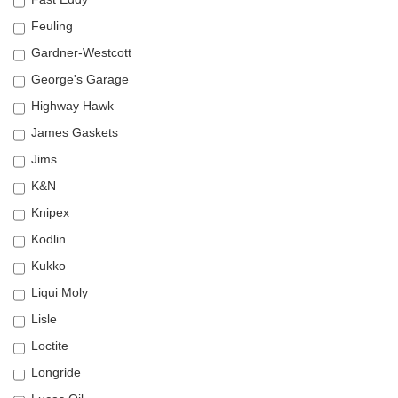
Feuling
Gardner-Westcott
George's Garage
Highway Hawk
James Gaskets
Jims
K&N
Knipex
Kodlin
Kukko
Liqui Moly
Lisle
Loctite
Longride