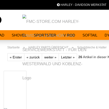
HARLEY - DAVIDSON WERKSTAT
Sp
Suche...
AD
SHOVEL
SPORTSTER
V ROD
SOFTAIL
D
»
»
Startseite
HARLEY PARTS ÜBERSICHT
Schutzbleche & Halter
26
Artikel in dieser 
« Erster
« zurück
weiter »
Letzter »