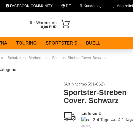
FACEBOOK-COMMUNITY
DE
Kundenlogin
Merkzettel
rache auswählen
Ihr Warenkorb
0,00 EUR
E-Mail
YNA
TOURING
SPORTSTER S
BUELL
Passwort
»
»
Schutzblech Streben
Sportster-Streben Cover. Schwarz
Kategorie
(Art.Nr.:
fmc-591-062
)
Konto erstellen
Sportster-Streben
Cover. Schwarz
Passwort vergessen?
Lieferzeit:
ca. 2-4 Ta
divers)