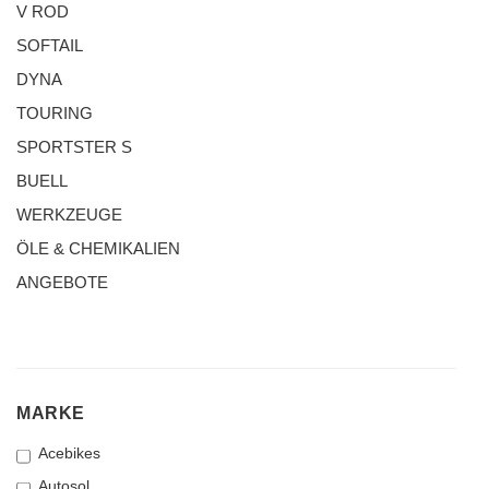
V ROD
SOFTAIL
DYNA
TOURING
SPORTSTER S
BUELL
WERKZEUGE
ÖLE & CHEMIKALIEN
ANGEBOTE
MARKE
MARKE
Acebikes
Autosol