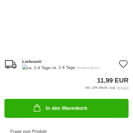
Lieferzeit:
A
ca. 2-4 Tage
(Ausland divers)
d
11,99 EUR
M
inkl. 19% MwSt. zzgl.
Versand
In den Warenkorb
Frage zum Produkt