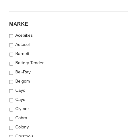
MARKE
MARKE
Acebikes
Autosol
Barnett
Battery Tender
Bel-Ray
Belgom
Cayo
Cayo
Clymer
Cobra
Colony
Cruztools