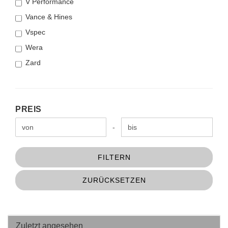
V Performance
Vance & Hines
Vspec
Wera
Zard
PREIS
PREIS
Preis bis
-
FILTERN
ZURÜCKSETZEN
Zuletzt angesehen