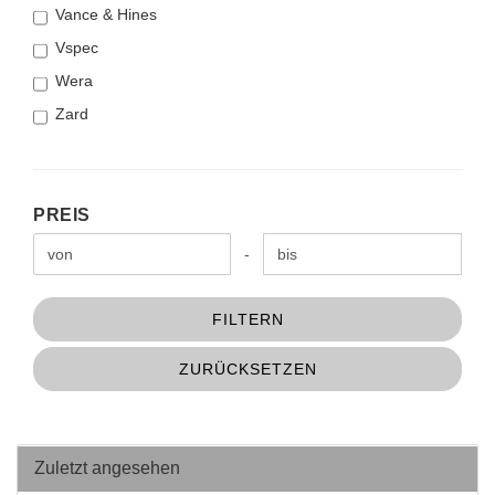
Vance & Hines
Vspec
Wera
Zard
PREIS
PREIS
Preis bis
-
FILTERN
ZURÜCKSETZEN
Zuletzt angesehen