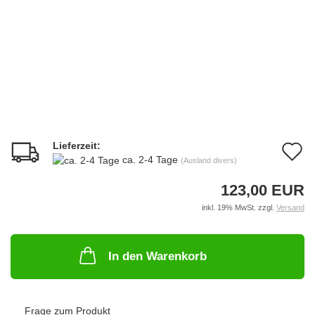
Lieferzeit:
A
ca. 2-4 Tage
(Ausland divers)
d
123,00 EUR
M
inkl. 19% MwSt. zzgl.
Versand
In den Warenkorb
Frage zum Produkt