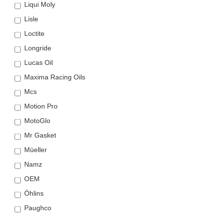
Liqui Moly
Lisle
Loctite
Longride
Lucas Oil
Maxima Racing Oils
Mcs
Motion Pro
MotoGlo
Mr Gasket
Müeller
Namz
OEM
Öhlins
Paughco