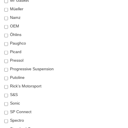
Mr Gasket
Müeller
Namz
OEM
Öhlins
Paughco
Picard
Pressol
Progressive Suspension
Putoline
Rick's Motorsport
S&S
Sonic
SP Connect
Spectro