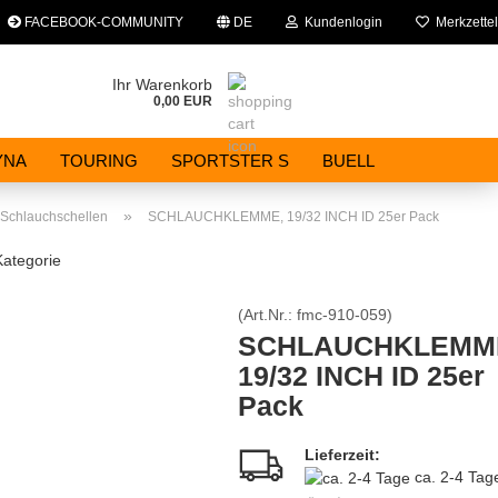
FACEBOOK-COMMUNITY
DE
Kundenlogin
Merkzettel
che auswählen
Ihr Warenkorb
0,00 EUR
E-Mail
YNA
TOURING
SPORTSTER S
BUELL
Passwort
»
Schlauchschellen
SCHLAUCHKLEMME, 19/32 INCH ID 25er Pack
Kategorie
(Art.Nr.:
fmc-910-059
)
Konto erstellen
SCHLAUCHKLEMM
19/32 INCH ID 25er
Passwort vergessen?
Pack
Lieferzeit:
ca. 2-4 Ta