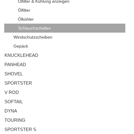
Ölfilter & Kühlung anzeigen
Ölfilter
Ölkühler
Schlauchschellen
Windschutzscheiben
Gepäck
KNUCKLEHEAD
PANHEAD
SHOVEL
SPORTSTER
V ROD
SOFTAIL
DYNA
TOURING
SPORTSTER S