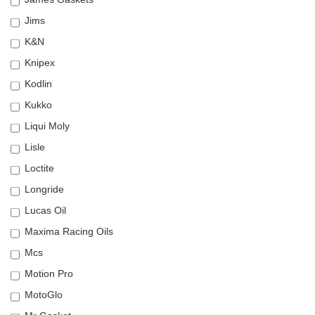
Jims
K&N
Knipex
Kodlin
Kukko
Liqui Moly
Lisle
Loctite
Longride
Lucas Oil
Maxima Racing Oils
Mcs
Motion Pro
MotoGlo