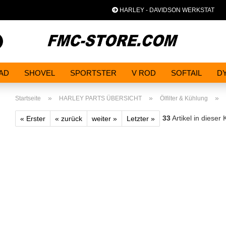
HARLEY - DAVIDSON WERKSTAT
Spra
Suche...
AD
SHOVEL
SPORTSTER
V ROD
SOFTAIL
D
»
»
»
Startseite
HARLEY PARTS ÜBERSICHT
Ölfilter & Kühlung
33
Artikel in dieser 
« Erster
« zurück
weiter »
Letzter »