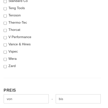
Standard Co
Teng Tools
Teroson
Thermo-Tec
Thorcat
V Performance
Vance & Hines
Vspec
Wera
Zard
PREIS
PREIS
Preis bis
-