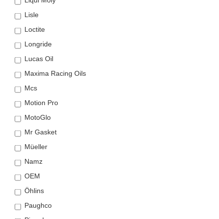
Lisle
Loctite
Longride
Lucas Oil
Maxima Racing Oils
Mcs
Motion Pro
MotoGlo
Mr Gasket
Müeller
Namz
OEM
Öhlins
Paughco