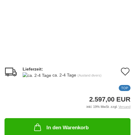
Lieferzeit:
A
ca. 2-4 Tage
(Ausland divers)
d
TOP
M
2.597,00 EUR
inkl. 19% MwSt. zzgl.
Versand
In den Warenkorb