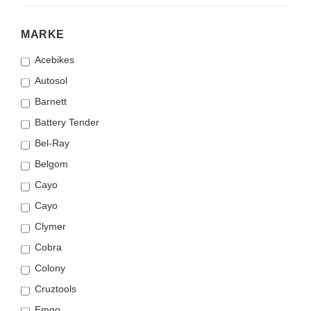
MARKE
MARKE
Acebikes
Autosol
Barnett
Battery Tender
Bel-Ray
Belgom
Cayo
Cayo
Clymer
Cobra
Colony
Cruztools
Emgo