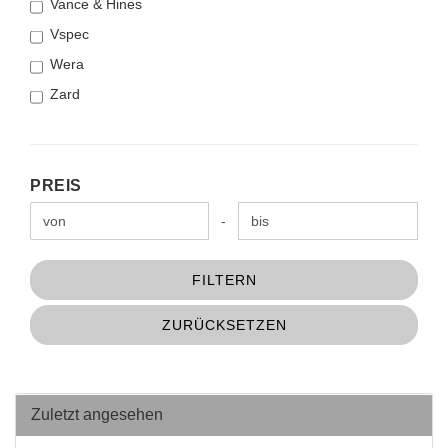
Vance & Hines
Vspec
Wera
Zard
PREIS
PREIS
Preis bis
-
FILTERN
ZURÜCKSETZEN
Zuletzt angesehen