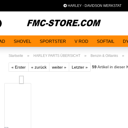
HARLEY - DAVIDSON WERKSTAT
Spra
Suche...
AD
SHOVEL
SPORTSTER
V ROD
SOFTAIL
D
»
»
»
Startseite
HARLEY PARTS ÜBERSICHT
Benzin & Oiltanks
59
Artikel in dieser 
« Erster
« zurück
weiter »
Letzter »