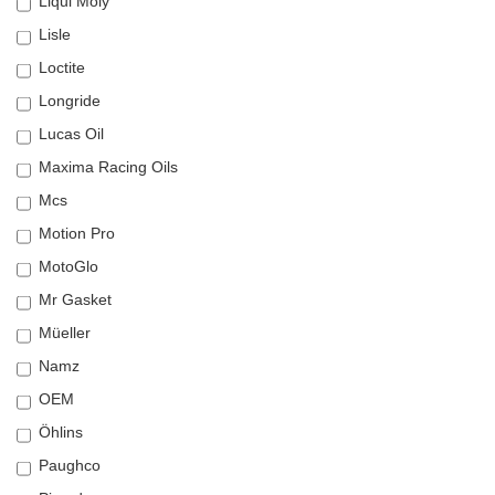
Liqui Moly
Lisle
Loctite
Longride
Lucas Oil
Maxima Racing Oils
Mcs
Motion Pro
MotoGlo
Mr Gasket
Müeller
Namz
OEM
Öhlins
Paughco