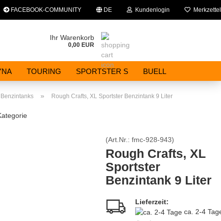
FACEBOOK-COMMUNITY
DE
Kundenlogin
Merkzettel
che auswählen
Ihr Warenkorb
0,00 EUR
E-Mail
YNA
TOURING
SPORTSTER S
BUELL
Passwort
»
Benzintanks
Rough Crafts, XL Sportster Benzintank 9 Liter
Kategorie
(Art.Nr.:
fmc-928-943
)
Konto erstellen
Rough Crafts, XL
Sportster
Passwort vergessen?
Benzintank 9 Liter
Lieferzeit:
ca. 2-4 Ta