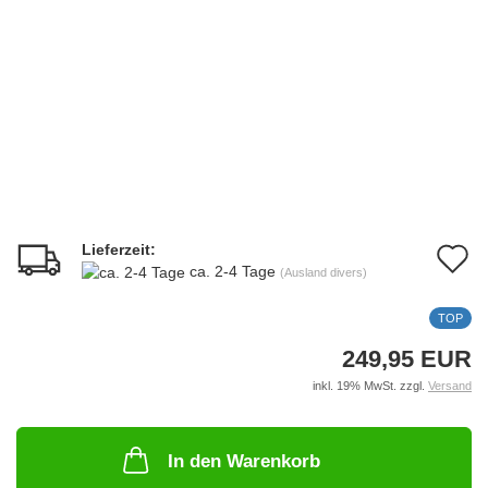
Lieferzeit:
A
ca. 2-4 Tage
(Ausland divers)
d
TOP
M
249,95 EUR
inkl. 19% MwSt. zzgl.
Versand
In den Warenkorb