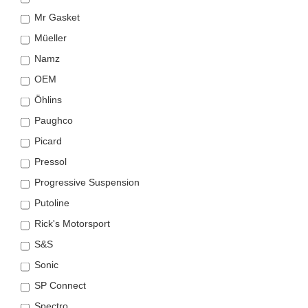
Mr Gasket
Müeller
Namz
OEM
Öhlins
Paughco
Picard
Pressol
Progressive Suspension
Putoline
Rick's Motorsport
S&S
Sonic
SP Connect
Spectro