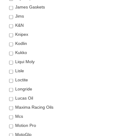
James Gaskets
Jims
K&N
Knipex
Kodlin
Kukko
Liqui Moly
Lisle
Loctite
Longride
Lucas Oil
Maxima Racing Oils
Mcs
Motion Pro
MotoGlo