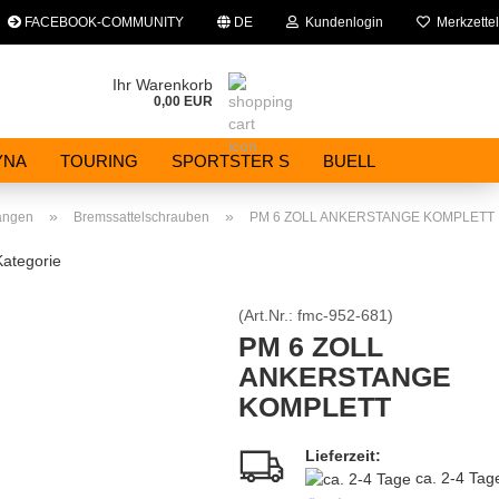
FACEBOOK-COMMUNITY
DE
Kundenlogin
Merkzettel
che auswählen
Ihr Warenkorb
0,00 EUR
E-Mail
YNA
TOURING
SPORTSTER S
BUELL
Passwort
»
»
angen
Bremssattelschrauben
PM 6 ZOLL ANKERSTANGE KOMPLETT
Kategorie
(Art.Nr.:
fmc-952-681
)
Konto erstellen
PM 6 ZOLL
ANKERSTANGE
Passwort vergessen?
KOMPLETT
Lieferzeit:
ca. 2-4 Ta