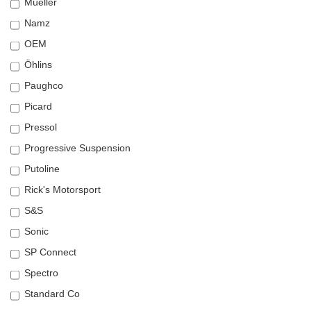
Müeller
Namz
OEM
Öhlins
Paughco
Picard
Pressol
Progressive Suspension
Putoline
Rick's Motorsport
S&S
Sonic
SP Connect
Spectro
Standard Co