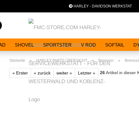
HARLEY - DAVIDSON WERKSTAT
Spra
Suche...
AD
SHOVEL
SPORTSTER
V ROD
SOFTAIL
D
»
»
»
Startseite
HARLEY PARTS ÜBERSICHT
Bremsen
Bremsz
26
Artikel in dieser 
« Erster
« zurück
weiter »
Letzter »