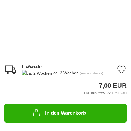
Lieferzeit:
A
ca. 2 Wochen
(Ausland divers)
d
7,00 EUR
M
inkl. 19% MwSt. zzgl.
Versand
In den Warenkorb