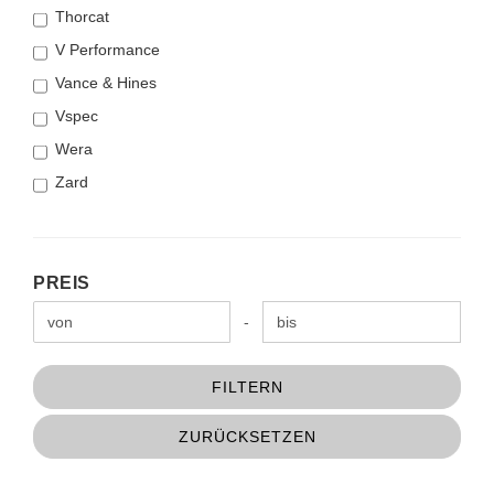
Thorcat
V Performance
Vance & Hines
Vspec
Wera
Zard
PREIS
PREIS
Preis bis
-
FILTERN
ZURÜCKSETZEN