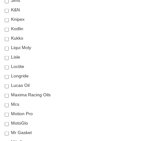
Jims
K&N
Knipex
Kodlin
Kukko
Liqui Moly
Lisle
Loctite
Longride
Lucas Oil
Maxima Racing Oils
Mcs
Motion Pro
MotoGlo
Mr Gasket