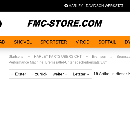
HARLEY - DAVIDSON WERKSTAT
Spra
Suche...
AD
SHOVEL
SPORTSTER
V ROD
SOFTAIL
D
»
»
»
Startseite
HARLEY PARTS ÜBERSICHT
Bremsen
Bremsz
Performance Machine. Bremssattel-Unterlegscheibensatz 3/8"
19
Artikel in dieser 
« Erster
« zurück
weiter »
Letzter »