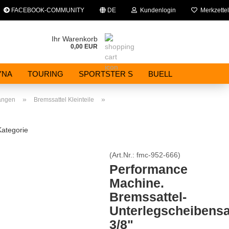
FACEBOOK-COMMUNITY
DE
Kundenlogin
Merkzettel
che auswählen
Ihr Warenkorb
0,00 EUR
E-Mail
YNA
TOURING
SPORTSTER S
BUELL
Passwort
»
»
angen
Bremssattel Kleinteile
Kategorie
(Art.Nr.:
fmc-952-666
)
Konto erstellen
Performance
Passwort vergessen?
Machine.
Bremssattel-
Unterlegscheibensa
3/8"