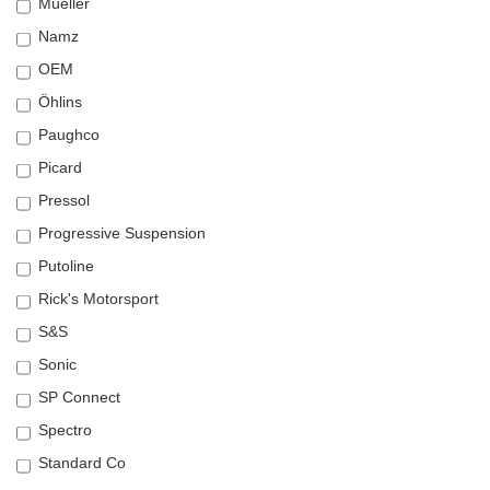
Müeller
Namz
OEM
Öhlins
Paughco
Picard
Pressol
Progressive Suspension
Putoline
Rick's Motorsport
S&S
Sonic
SP Connect
Spectro
Standard Co