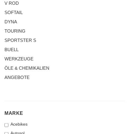
V ROD
SOFTAIL
DYNA
TOURING
SPORTSTER S
BUELL
WERKZEUGE
ÖLE & CHEMIKALIEN
ANGEBOTE
MARKE
MARKE
Acebikes
Autosol