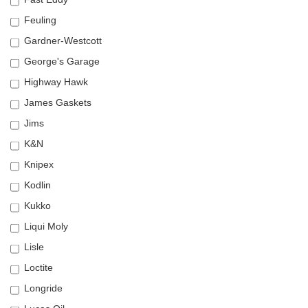
Feuling
Gardner-Westcott
George's Garage
Highway Hawk
James Gaskets
Jims
K&N
Knipex
Kodlin
Kukko
Liqui Moly
Lisle
Loctite
Longride