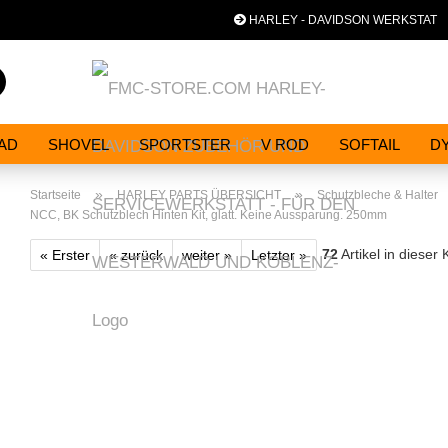
HARLEY - DAVIDSON WERKSTAT
Sp
Suche...
AD
SHOVEL
SPORTSTER
V ROD
SOFTAIL
D
»
»
Startseite
HARLEY PARTS ÜBERSICHT
Schutzbleche & Halter
NCC, BK Schutzblech Hinten Kit, glatt. Keine Aussparung. 250mm
72
Artikel in dieser 
« Erster
« zurück
weiter »
Letzter »