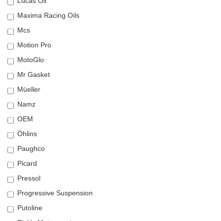
Lucas Oil
Maxima Racing Oils
Mcs
Motion Pro
MotoGlo
Mr Gasket
Müeller
Namz
OEM
Öhlins
Paughco
Picard
Pressol
Progressive Suspension
Putoline