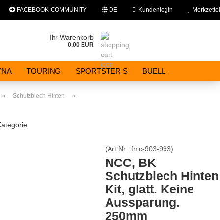
FACEBOOK-COMMUNITY
DE
Kundenlogin
Merkzettel
rache auswählen
Ihr Warenkorb
0,00 EUR
E-Mail
YNA
TOURING
SPORTSTER S
BUELL
Passwort
»
»
Schutzblech Hinten
Kategorie
(Art.Nr.:
fmc-903-993
)
Konto erstellen
NCC, BK
Passwort vergessen?
Schutzblech Hinten
Kit, glatt. Keine
Aussparung.
250mm