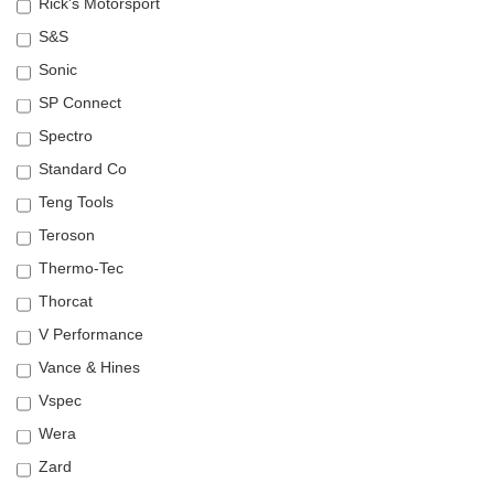
Rick's Motorsport
S&S
Sonic
SP Connect
Spectro
Standard Co
Teng Tools
Teroson
Thermo-Tec
Thorcat
V Performance
Vance & Hines
Vspec
Wera
Zard