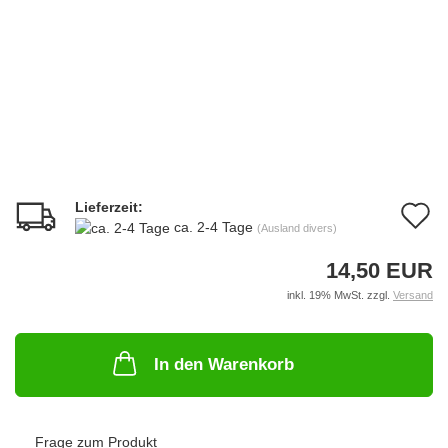
Lieferzeit:
A
ca. 2-4 Tage
(Ausland divers)
d
14,50 EUR
M
inkl. 19% MwSt. zzgl.
Versand
In den Warenkorb
Frage zum Produkt