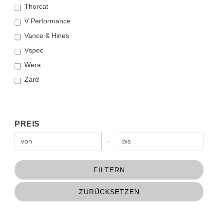
Thorcat
V Performance
Vance & Hines
Vspec
Wera
Zard
PREIS
PREIS
Preis bis
-
FILTERN
ZURÜCKSETZEN