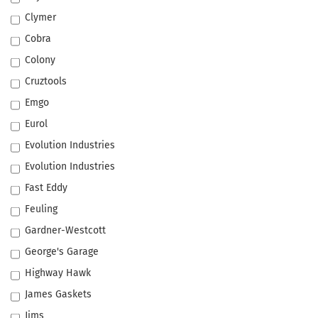
Clymer
Cobra
Colony
Cruztools
Emgo
Eurol
Evolution Industries
Evolution Industries
Fast Eddy
Feuling
Gardner-Westcott
George's Garage
Highway Hawk
James Gaskets
Jims