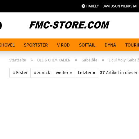
HARLEY - DAVIDSON WERKSTAT
Spra
Suche...
SHOVEL
SPORTSTER
V ROD
SOFTAIL
DYNA
TOURI
»
»
»
Startseite
ÖLE & CHEMIKALIEN
Gabelöle
Liqui Moly, Gabelö
« Erster
« zurück
weiter »
Letzter »
37
Artikel in dieser