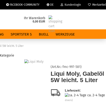
FACEBOOK-COMMUNITY
DE
Kundenlogin
Merkzettel
che auswählen
Ihr Warenkorb
0,00 EUR
E-Mail
NG
SPORTSTER S
BUELL
WERKZEUGE
Passwort
l 5W leicht. 5 Liter
 Kategorie
(Art.Nr.:
fmc-997-581
)
Konto erstellen
Liqui Moly, Gabelöl
5W leicht. 5 Liter
Passwort vergessen?
Lieferzeit:
ca. 2-4 Tage
divers)