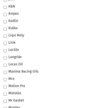
K&N
Knipex
Kodlin
Kukko
Liqui Moly
Lisle
Loctite
Longride
Lucas Oil
Maxima Racing Oils
Mcs
Motion Pro
MotoGlo
Mr Gasket
Müeller