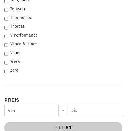
Teng Tools
Teroson
Thermo-Tec
Thorcat
V Performance
Vance & Hines
Vspec
Wera
Zard
PREIS
PREIS
Preis bis
-
FILTERN