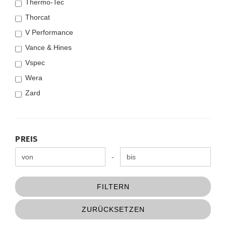
Thermo-Tec
Thorcat
V Performance
Vance & Hines
Vspec
Wera
Zard
PREIS
PREIS
Preis bis
-
FILTERN
ZURÜCKSETZEN