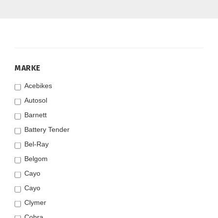
MARKE
MARKE
Acebikes
Autosol
Barnett
Battery Tender
Bel-Ray
Belgom
Cayo
Cayo
Clymer
Cobra