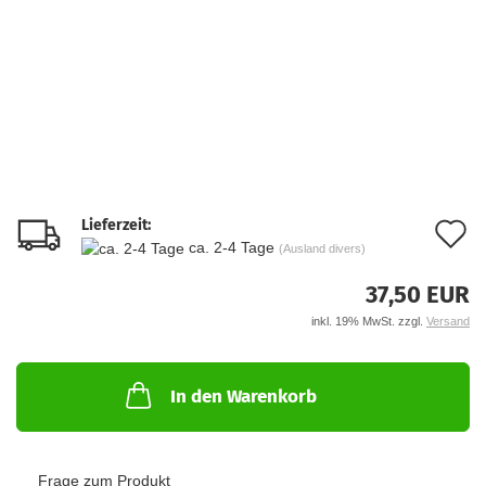
Lieferzeit:
A
ca. 2-4 Tage
(Ausland divers)
d
37,50 EUR
M
inkl. 19% MwSt. zzgl.
Versand
In den Warenkorb
Frage zum Produkt