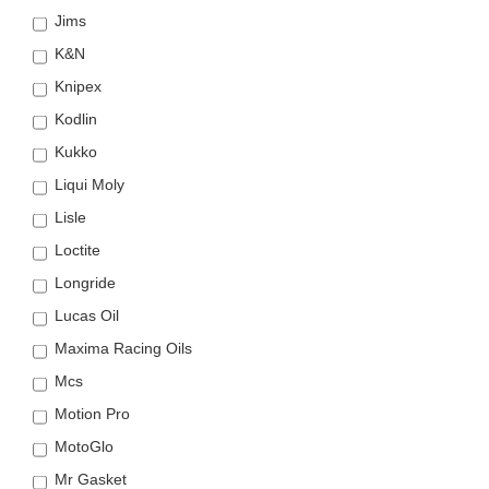
Jims
K&N
Knipex
Kodlin
Kukko
Liqui Moly
Lisle
Loctite
Longride
Lucas Oil
Maxima Racing Oils
Mcs
Motion Pro
MotoGlo
Mr Gasket