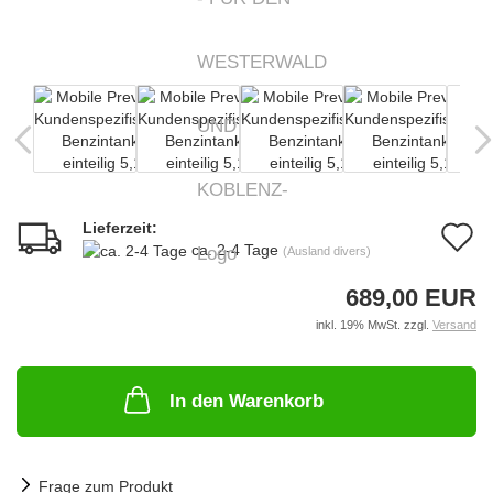
Lieferzeit:
A
ca. 2-4 Tage
(Ausland divers)
d
689,00 EUR
M
inkl. 19% MwSt. zzgl.
Versand
In den Warenkorb
Frage zum Produkt