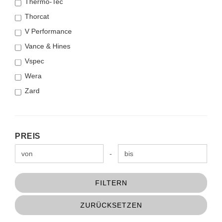
Thermo-Tec
Thorcat
V Performance
Vance & Hines
Vspec
Wera
Zard
PREIS
PREIS
Preis bis
-
FILTERN
ZURÜCKSETZEN