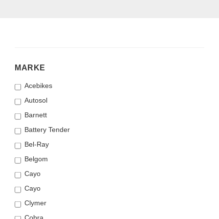
MARKE
MARKE
Acebikes
Autosol
Barnett
Battery Tender
Bel-Ray
Belgom
Cayo
Cayo
Clymer
Cobra