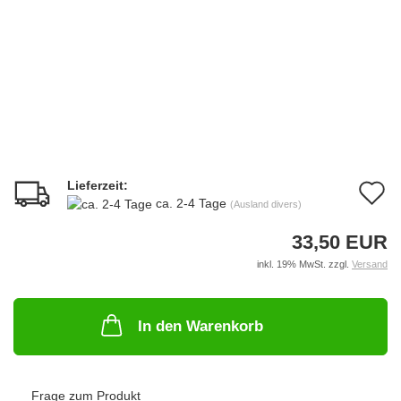
Lieferzeit:
A
ca. 2-4 Tage
(Ausland divers)
d
33,50 EUR
M
inkl. 19% MwSt. zzgl.
Versand
In den Warenkorb
Frage zum Produkt