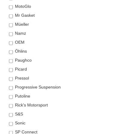
MotoGlo
Mr Gasket
Müeller
Namz
OEM
Öhlins
Paughco
Picard
Pressol
Progressive Suspension
Putoline
Rick's Motorsport
S&S
Sonic
SP Connect