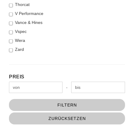
Thorcat
V Performance
Vance & Hines
Vspec
Wera
Zard
PREIS
PREIS
Preis bis
-
FILTERN
ZURÜCKSETZEN