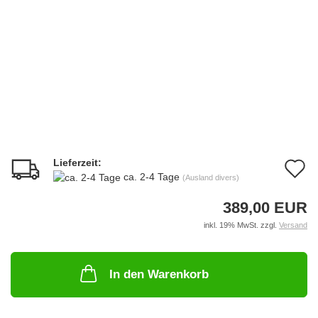
Lieferzeit:
A
ca. 2-4 Tage
(Ausland divers)
d
389,00 EUR
M
inkl. 19% MwSt. zzgl.
Versand
In den Warenkorb