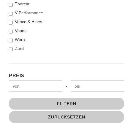
Thorcat
V Performance
Vance & Hines
Vspec
Wera
Zard
PREIS
PREIS
Preis bis
-
FILTERN
ZURÜCKSETZEN