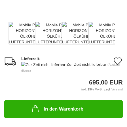
Lieferzeit:
A
Zur Zeit nicht lieferbar
(Ausland
d
divers)
M
695,00 EUR
inkl. 19% MwSt. zzgl.
Versand
In den Warenkorb