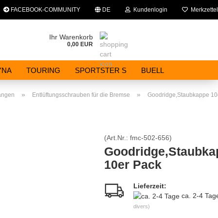
FACEBOOK-COMMUNITY
DE
Kundenlogin
Merkzettel
che auswählen
Ihr Warenkorb
0,00 EUR
E-Mail
YNA
TOURING
SPORTSTER S
BUELL
Passwort
»
»
angen
Entlüftungsschrauben für die Bremse
Goodridge,Staubkappe 10
(Art.Nr.:
fmc-502-656
)
Konto erstellen
Goodridge,Staubka
10er Pack
Passwort vergessen?
Lieferzeit:
ca. 2-4 Ta
divers)