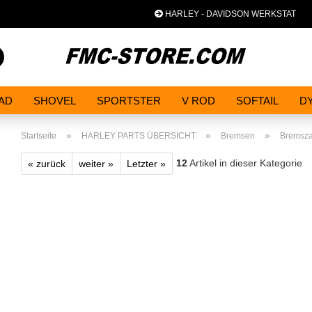
HARLEY - DAVIDSON WERKSTAT
Spra
Suche...
AD
SHOVEL
SPORTSTER
V ROD
SOFTAIL
D
»
»
»
Startseite
HARLEY PARTS ÜBERSICHT
Bremsen
Bremsz
12
Artikel in dieser Kategorie
« zurück
weiter »
Letzter »