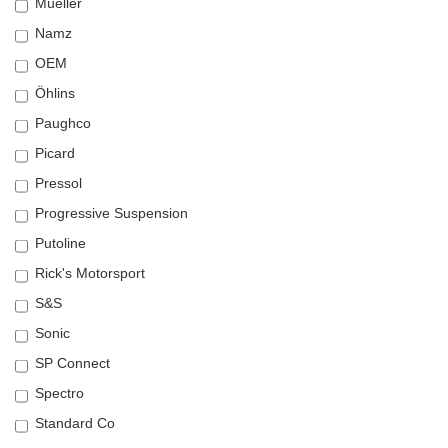
Müeller
Namz
OEM
Öhlins
Paughco
Picard
Pressol
Progressive Suspension
Putoline
Rick's Motorsport
S&S
Sonic
SP Connect
Spectro
Standard Co