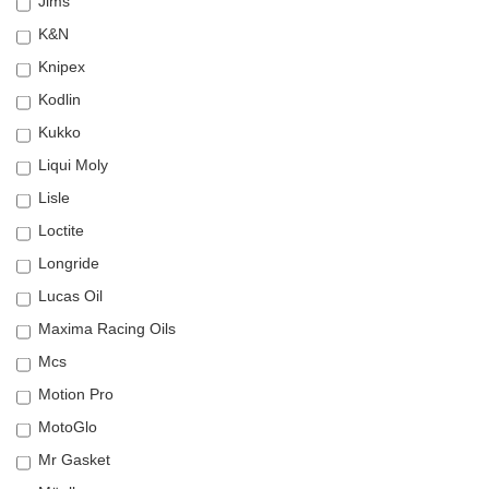
Jims
K&N
Knipex
Kodlin
Kukko
Liqui Moly
Lisle
Loctite
Longride
Lucas Oil
Maxima Racing Oils
Mcs
Motion Pro
MotoGlo
Mr Gasket