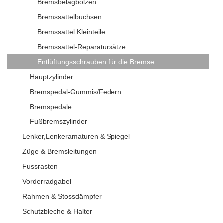
Bremsbelagbolzen
Bremssattelbuchsen
Bremssattel Kleinteile
Bremssattel-Reparatursätze
Entlüftungsschrauben für die Bremse
Hauptzylinder
Bremspedal-Gummis/Federn
Bremspedale
Fußbremszylinder
Lenker,Lenkeramaturen & Spiegel
Züge & Bremsleitungen
Fussrasten
Vorderradgabel
Rahmen & Stossdämpfer
Schutzbleche & Halter