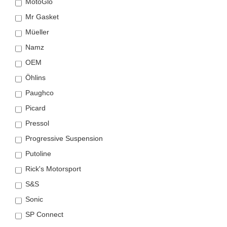
MotoGlo
Mr Gasket
Müeller
Namz
OEM
Öhlins
Paughco
Picard
Pressol
Progressive Suspension
Putoline
Rick's Motorsport
S&S
Sonic
SP Connect