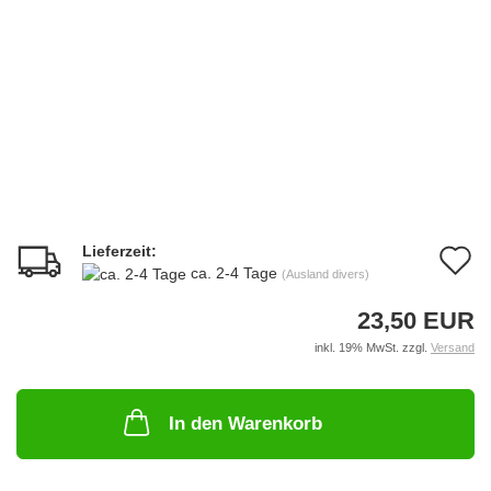
Lieferzeit:
A
ca. 2-4 Tage
(Ausland divers)
d
23,50 EUR
M
inkl. 19% MwSt. zzgl.
Versand
In den Warenkorb