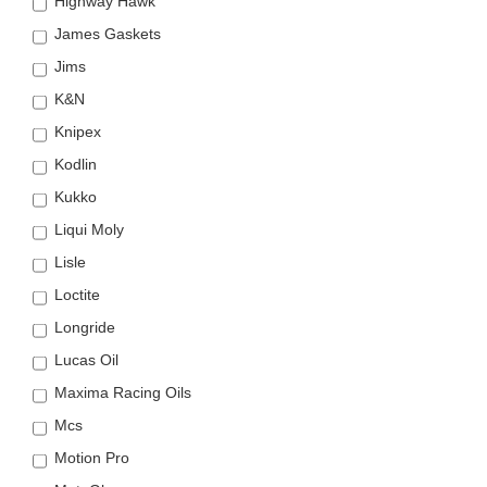
Highway Hawk
James Gaskets
Jims
K&N
Knipex
Kodlin
Kukko
Liqui Moly
Lisle
Loctite
Longride
Lucas Oil
Maxima Racing Oils
Mcs
Motion Pro