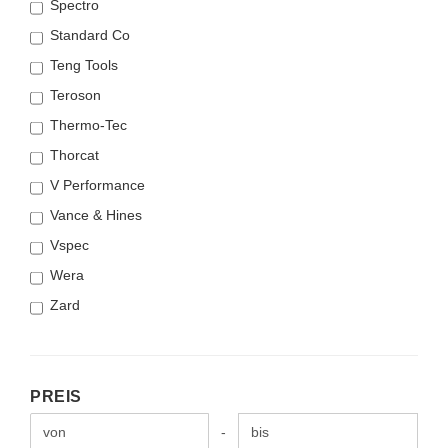
Spectro
Standard Co
Teng Tools
Teroson
Thermo-Tec
Thorcat
V Performance
Vance & Hines
Vspec
Wera
Zard
PREIS
PREIS
Preis bis
-