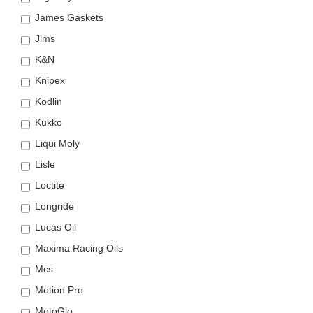
James Gaskets
Jims
K&N
Knipex
Kodlin
Kukko
Liqui Moly
Lisle
Loctite
Longride
Lucas Oil
Maxima Racing Oils
Mcs
Motion Pro
MotoGlo