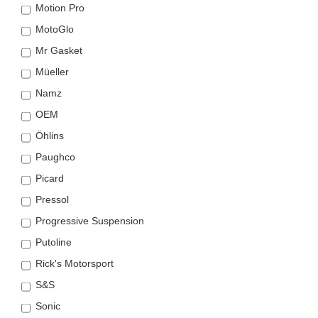
Motion Pro
MotoGlo
Mr Gasket
Müeller
Namz
OEM
Öhlins
Paughco
Picard
Pressol
Progressive Suspension
Putoline
Rick's Motorsport
S&S
Sonic