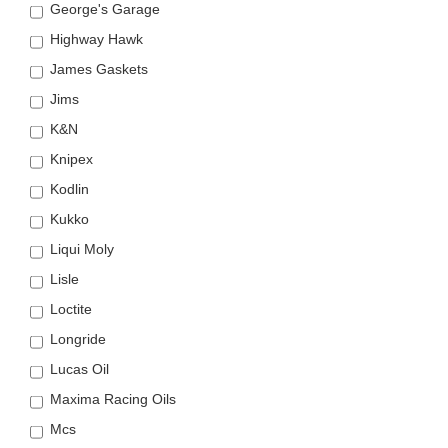
George's Garage
Highway Hawk
James Gaskets
Jims
K&N
Knipex
Kodlin
Kukko
Liqui Moly
Lisle
Loctite
Longride
Lucas Oil
Maxima Racing Oils
Mcs