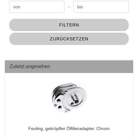
Preis bis
-
FILTERN
ZURÜCKSETZEN
Zuletzt angesehen
Feuling, gekröpfter Ölfilteradapter. Chrom