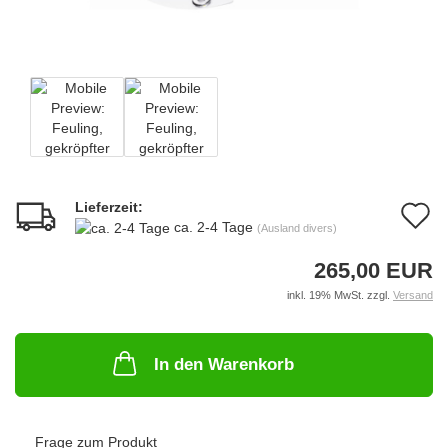
Lieferzeit:
A
ca. 2-4 Tage
(Ausland divers)
d
265,00 EUR
M
inkl. 19% MwSt. zzgl.
Versand
In den Warenkorb
Frage zum Produkt