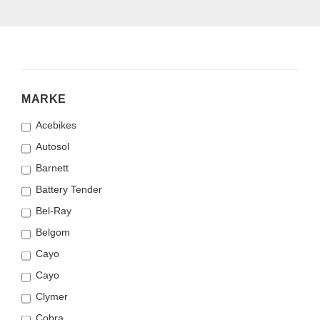
MARKE
MARKE
Acebikes
Autosol
Barnett
Battery Tender
Bel-Ray
Belgom
Cayo
Cayo
Clymer
Cobra