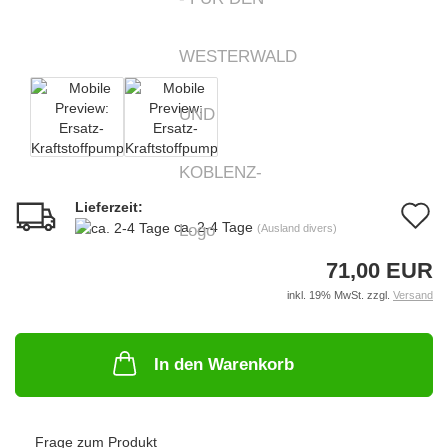
Lieferzeit:
A
ca. 2-4 Tage
(Ausland divers)
d
71,00 EUR
M
inkl. 19% MwSt. zzgl.
Versand
In den Warenkorb
Frage zum Produkt