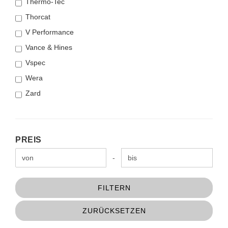
Thermo-Tec
Thorcat
V Performance
Vance & Hines
Vspec
Wera
Zard
PREIS
PREIS
Preis bis
-
FILTERN
ZURÜCKSETZEN