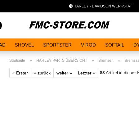
HARLEY - DAVIDSON WERKSTAT
Spra
Suche...
AD
SHOVEL
SPORTSTER
V ROD
SOFTAIL
D
»
»
»
Startseite
HARLEY PARTS ÜBERSICHT
Bremsen
Bremsz
83
Artikel in dieser 
« Erster
« zurück
weiter »
Letzter »