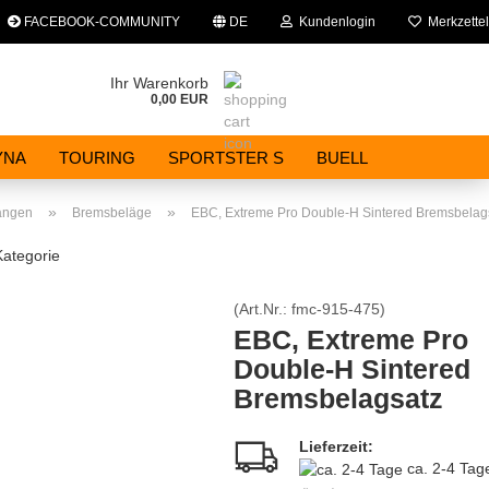
FACEBOOK-COMMUNITY
DE
Kundenlogin
Merkzettel
che auswählen
Ihr Warenkorb
0,00 EUR
E-Mail
YNA
TOURING
SPORTSTER S
BUELL
Passwort
»
»
angen
Bremsbeläge
EBC, Extreme Pro Double-H Sintered Bremsbelag
Kategorie
(Art.Nr.:
fmc-915-475
)
Konto erstellen
EBC, Extreme Pro
Double-H Sintered
Passwort vergessen?
Bremsbelagsatz
Lieferzeit:
ca. 2-4 Ta