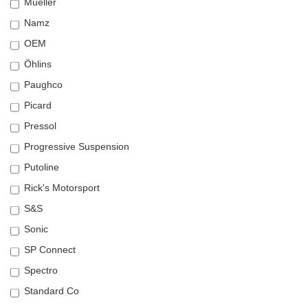
Müeller
Namz
OEM
Öhlins
Paughco
Picard
Pressol
Progressive Suspension
Putoline
Rick's Motorsport
S&S
Sonic
SP Connect
Spectro
Standard Co