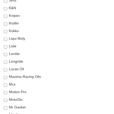
Jims
K&N
Knipex
Kodlin
Kukko
Liqui Moly
Lisle
Loctite
Longride
Lucas Oil
Maxima Racing Oils
Mcs
Motion Pro
MotoGlo
Mr Gasket