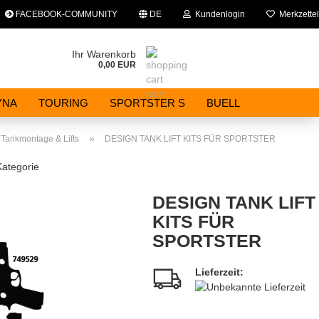
FACEBOOK-COMMUNITY
DE
Kundenlogin
Merkzettel
che auswählen
Ihr Warenkorb
0,00 EUR
E-Mail
YNA
TOURING
SPORTSTER S
BUELL
Passwort
»
Tankmontage & Lifts
DESIGN TANK LIFT KITS FÜR SPORTSTER
Kategorie
DESIGN TANK LIFT
Konto erstellen
KITS FÜR
SPORTSTER
Passwort vergessen?
Lieferzeit: