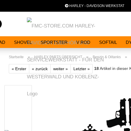
HARLEY - DAVIDSON WERKSTAT
Spra
Suche...
AD
SHOVEL
SPORTSTER
V ROD
SOFTAIL
D
»
»
»
Startseite
HARLEY PARTS ÜBERSICHT
Benzin & Oiltanks
18
Artikel in dieser 
« Erster
« zurück
weiter »
Letzter »