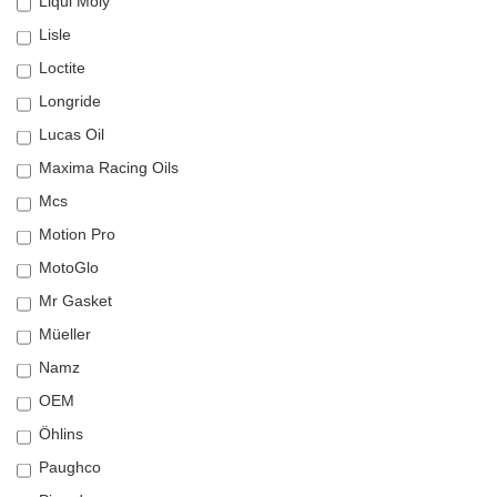
Liqui Moly
Lisle
Loctite
Longride
Lucas Oil
Maxima Racing Oils
Mcs
Motion Pro
MotoGlo
Mr Gasket
Müeller
Namz
OEM
Öhlins
Paughco