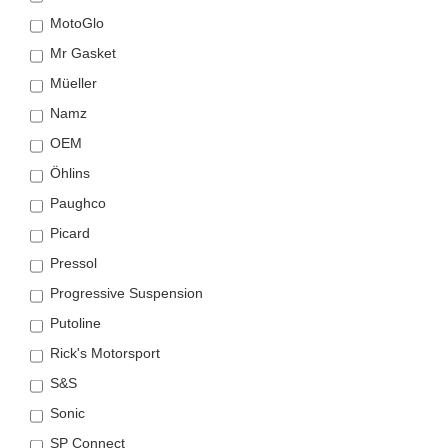
MotoGlo
Mr Gasket
Müeller
Namz
OEM
Öhlins
Paughco
Picard
Pressol
Progressive Suspension
Putoline
Rick's Motorsport
S&S
Sonic
SP Connect