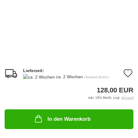
Lieferzeit:
A
ca. 2 Wochen
(Ausland divers)
d
128,00 EUR
M
inkl. 19% MwSt. zzgl.
Versand
In den Warenkorb