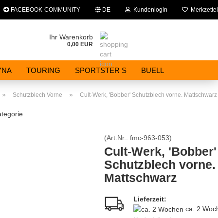
FACEBOOK-COMMUNITY
DE
Kundenlogin
Merkzettel
che auswählen
Ihr Warenkorb
0,00 EUR
E-Mail
YNA
TOURING
SPORTSTER S
BUELL
Passwort
»
»
Schutzblech Vorne
Cult-Werk, 'Bobber' Schutzblech vorne. Mattschwarz
ategorie
(Art.Nr.:
fmc-963-053
)
Konto erstellen
Cult-Werk, 'Bobber'
Schutzblech vorne.
Passwort vergessen?
Mattschwarz
Lieferzeit:
ca. 2 Woc