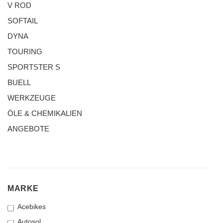
V ROD
SOFTAIL
DYNA
TOURING
SPORTSTER S
BUELL
WERKZEUGE
ÖLE & CHEMIKALIEN
ANGEBOTE
MARKE
MARKE
Acebikes
Autosol