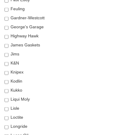
Feuling
Gardner-Westcott
George's Garage
Highway Hawk
James Gaskets
Jims
K&N
Knipex
Kodlin
Kukko
Liqui Moly
Lisle
Loctite
Longride