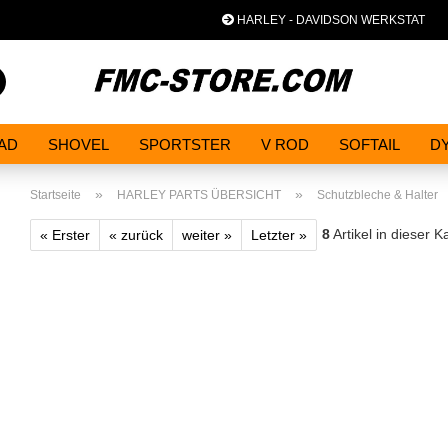
HARLEY - DAVIDSON WERKSTAT
Spra
Suche...
AD
SHOVEL
SPORTSTER
V ROD
SOFTAIL
D
»
»
Startseite
HARLEY PARTS ÜBERSICHT
Schutzbleche & Halter
8
Artikel in dieser K
« Erster
« zurück
weiter »
Letzter »