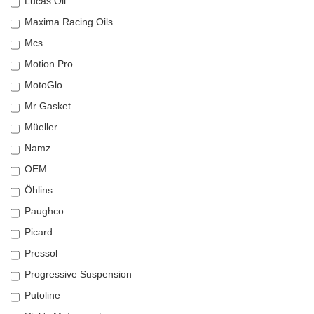
Lucas Oil
Maxima Racing Oils
Mcs
Motion Pro
MotoGlo
Mr Gasket
Müeller
Namz
OEM
Öhlins
Paughco
Picard
Pressol
Progressive Suspension
Putoline