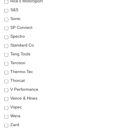
Rick's Motorsport
S&S
Sonic
SP Connect
Spectro
Standard Co
Teng Tools
Teroson
Thermo-Tec
Thorcat
V Performance
Vance & Hines
Vspec
Wera
Zard