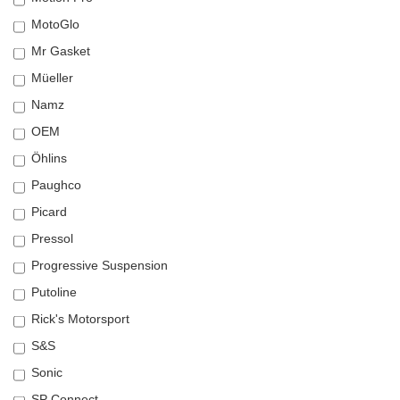
MotoGlo
Mr Gasket
Müeller
Namz
OEM
Öhlins
Paughco
Picard
Pressol
Progressive Suspension
Putoline
Rick's Motorsport
S&S
Sonic
SP Connect