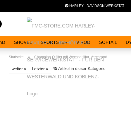
HARLEY - DAVIDSON WERKSTAT
Spra
Suche...
AD
SHOVEL
SPORTSTER
V ROD
SOFTAIL
D
»
Startseite
Champion-Ölfilter mit Wechselfilter. Verchromt
45
Artikel in dieser Kategorie
weiter »
Letzter »