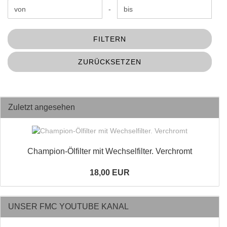
Preis bis
-
FILTERN
ZURÜCKSETZEN
Zuletzt angesehen
Champion-Ölfilter mit Wechselfilter. Verchromt
18,00 EUR
UNSER FMC YOUTUBE KANAL