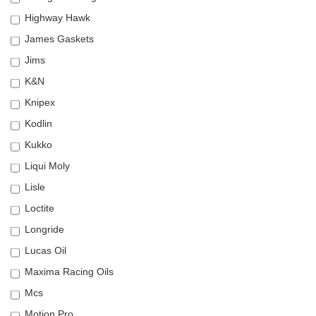
Highway Hawk
James Gaskets
Jims
K&N
Knipex
Kodlin
Kukko
Liqui Moly
Lisle
Loctite
Longride
Lucas Oil
Maxima Racing Oils
Mcs
Motion Pro