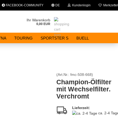
FACEBOOK-COMMUNITY
DE
Kundenlogin
Merkzettel
che auswählen
Ihr Warenkorb
0,00 EUR
E-Mail
YNA
TOURING
SPORTSTER S
BUELL
Passwort
(Art.Nr.:
fmc-508-668
)
Konto erstellen
Champion-Ölfilter
mit Wechselfilter.
Passwort vergessen?
Verchromt
Lieferzeit:
ca. 2-4 Ta