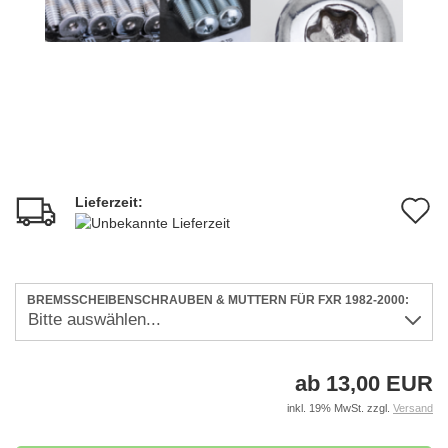
Lieferzeit:
A
d
M
BREMSSCHEIBENSCHRAUBEN & MUTTERN FÜR FXR 1982-2000:
ab 13,00 EUR
inkl. 19% MwSt. zzgl.
Versand