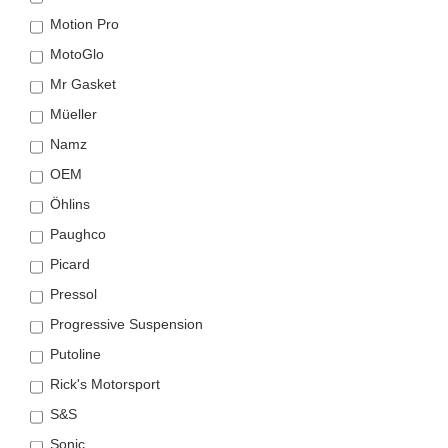
Motion Pro
MotoGlo
Mr Gasket
Müeller
Namz
OEM
Öhlins
Paughco
Picard
Pressol
Progressive Suspension
Putoline
Rick's Motorsport
S&S
Sonic