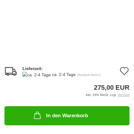
Lieferzeit:
A
ca. 2-4 Tage
(Ausland divers)
d
275,00 EUR
M
inkl. 19% MwSt. zzgl.
Versand
In den Warenkorb