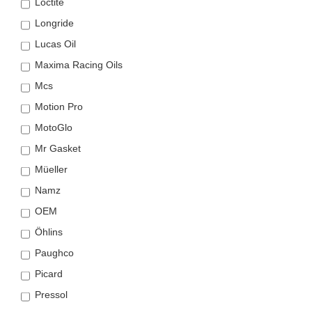
Loctite
Longride
Lucas Oil
Maxima Racing Oils
Mcs
Motion Pro
MotoGlo
Mr Gasket
Müeller
Namz
OEM
Öhlins
Paughco
Picard
Pressol